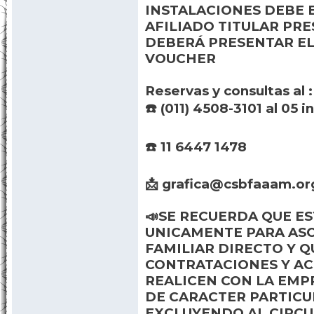
CENTRAL EMITIRA UN 
▶️ EN EL MOMENTO DE 
INSTALACIONES DEBE 
AFILIADO TITULAR PRE
DEBERÁ PRESENTAR EL
VOUCHER
Reservas y consultas al :
☎️ (011) 4508-3101 al 05 i
☎️ 11 6447 1478
📩 grafica@csbfaaam.or
📣SE RECUERDA QUE ES
UNICAMENTE PARA ASO
FAMILIAR DIRECTO Y Q
CONTRATACIONES Y A