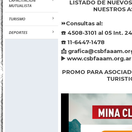
CAPACITACION
LISTADO DE NUEVOS
MUTUALISTA
NUESTROS A
TURISMO
⏩Consultas al:
☎️ 4508-3101 al 05 Int. 2
DEPORTES
☎️ 11-6447-1478
📩 grafica@csbfaaam.or
▶️ www.csbfaaam.org.ar
PROMO PARA ASOCIAD
TURISTI