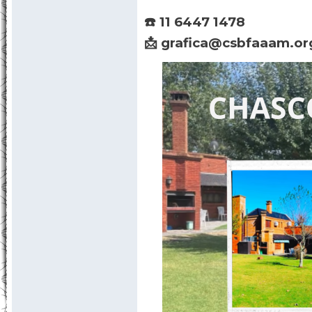
Reservas y consultas al :
☎️ (011) 4508-3101 al 05 i
☎️ 11 6447 1478
📩 grafica@csbfaaam.or