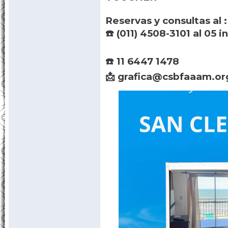
AFILIADO TITULAR PRE
DEBERÁ PRESENTAR EL
VOUCHER
Reservas y consultas al :
☎️ (011) 4508-3101 al 05 i
☎️ 11 6447 1478
📩 grafica@csbfaaam.or